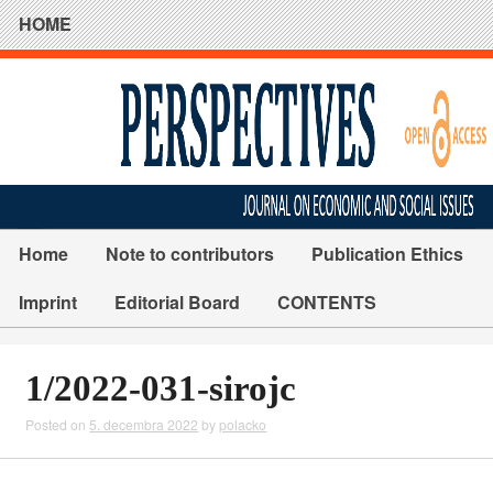
HOME
Home
Note to contributors
Publication Ethics
Imprint
Editorial Board
CONTENTS
1/2022-031-sirojc
Posted on
5. decembra 2022
by
polacko